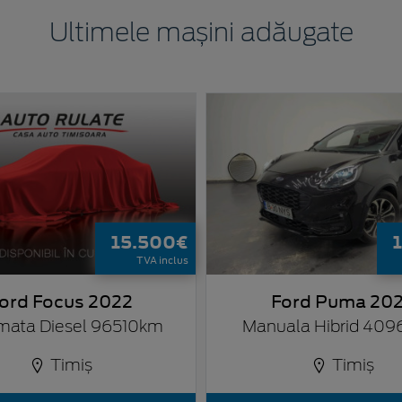
Ultimele mașini adăugate
15.500€
TVA inclus
ord Focus 2022
Ford Puma 20
mata Diesel 96510km
Manuala Hibrid 40
Timiș
Timiș