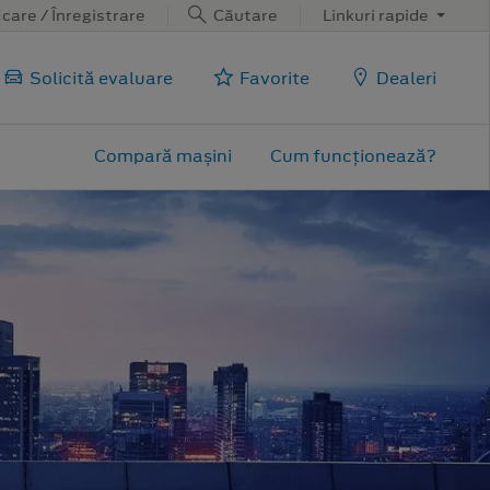
care / Înregistrare
Căutare
Linkuri rapide
Solicită evaluare
Favorite
Dealeri
Compară mașini
Cum funcționează?