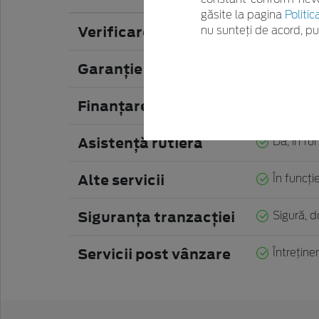
găsite la pagina
Politic
Verificare
nu sunteți de acord, p
Autovehic
Garanţie
Garanţia 
Finanţare
Instrumen
Asistenţă rutieră
Da, în fu
Alte servicii
În funcţie
Siguranţa tranzacţiei
Sigură, d
Servicii post vânzare
Întreţiner