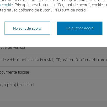
a cookie
. Prin apăsarea butonului "Da, sunt de acord", cookie-ur
uteți refuza apăsând pe butonul "Nu sunt de acord".
ule verificate tehnic
legală sau un produs specific
Nu sunt de acord
Da, sunt de acord
te de finanţare diverse
ncţie de vehicul
 de vehicul, pot consta în revizii, ITP, asistenţă la înmatriculare 
ocumente fiscale
e, reparaţii, accesorii