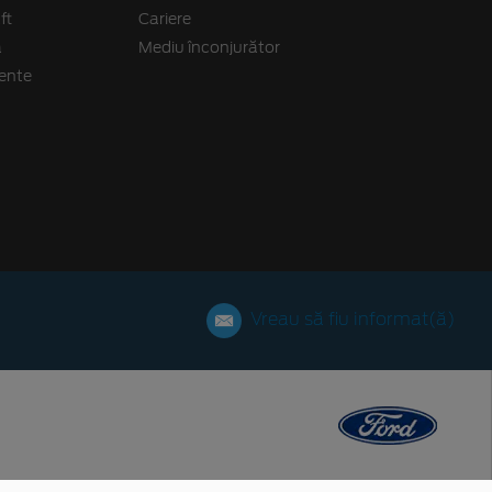
ft
Cariere
ă
Mediu înconjurător
vente
Vreau să fiu informat(ă)