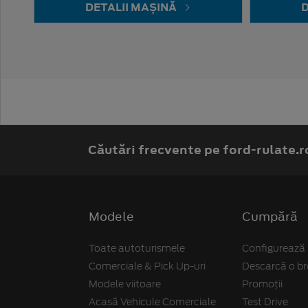
DETALII MAȘINĂ
D
Căutări frecvente pe ford-rulate.r
Modele
Cumpără
Toate autoturismele
Configurează
Comerciale & Pick Up-uri
Descarcă o b
Modele viitoare
Promoții
Acasă Vehicule Comerciale
Test Drive