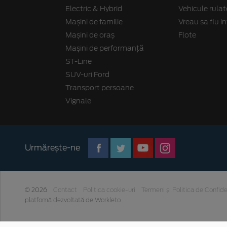
Electric & Hybrid
Vehicule rulat
Mașini de familie
Vreau sa fiu 
Mașini de oraș
Flote
Mașini de performanță
ST-Line
SUV-uri Ford
Transport persoane
Vignale
Urmărește-ne
© 2026
Contact
Politica cookie-uri
Termeni și Politica de Confide
platfomă dezvoltată de Workleto