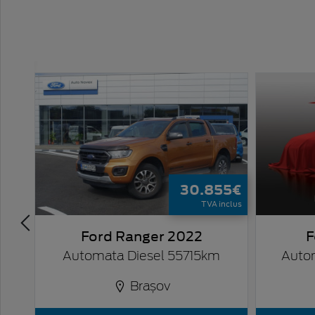
82€
inclus
24
68km
30.855€
TVA inclus
Ford Ranger 2022
F
Automata Diesel 55715km
Auto
Brașov