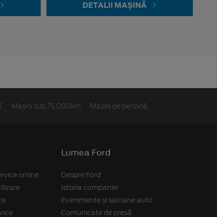
DETALII MAȘINĂ
0€
Mașini sub 75.000km
Mașini pe benzină
Lumea Ford
rvice online
Despre Ford
lizare
Istoria companiei
ce
Evenimente și saloane auto
vice
Comunicate de presă