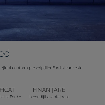
ved
reţinut conform prescripţiilor Ford şi care este
FICAT
FINANȚARE
ialist Ford *
în condiții avantajoase