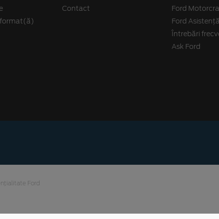
e
Contact
Ford Motorcra
informat(ă)
Ford Asistenț
Întrebări frec
Ask Ford
nțialitate Ford