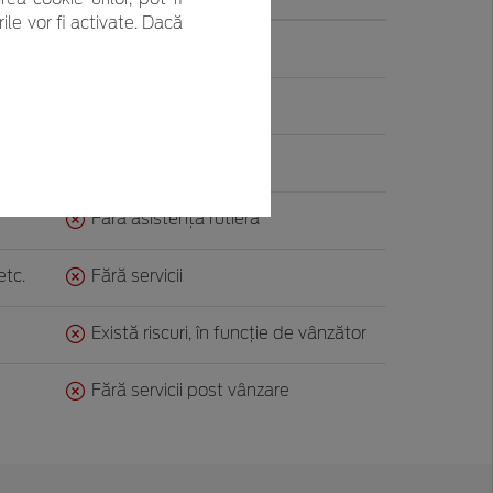
ile vor fi activate. Dacă
Fără verificare tehnică
Fără garanţie
Fără finanţare
Fără asistenţă rutieră
etc.
Fără servicii
Există riscuri, în funcţie de vânzător
Fără servicii post vânzare