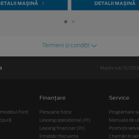
ETALII MAȘINĂ
DETALII MAȘINĂ
Termeni și condiții
o
Mașini sub 10.00
Finanțare
Service
 modelul Ford
Persoane fizice
Programare se
roșură
Leasing operațional (PJ)
Manuale de uti
Leasing financiar (PJ)
Promoții servi
Întrebări frecvente
Chemări în ser