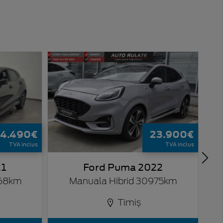
14.490€
23.900€
TVA inclus
TVA inclus
21
Ford Puma 2022
968km
Manuala Hibrid 30975km
Timiș