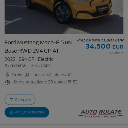
Preț de listă
71.887 EUR
Ford Mustang Mach-E 5 usi
34.500
EUR
Base RWD 294 CP AT
TVA inclus
2022
294 CP
Electric
Automata
13.500km
Timiș
1 persoană interesată
Ultima actualizare 28 august 15:52
Compară
Adaugă la favorite