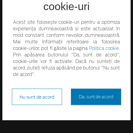
cookie-uri
Mașini de performanță
ST-Line
SUV-uri Ford
Acest site folosește cookie-uri pentru a optimiza
Transport persoane
experiența dumneavoastră și este actualizat în
Vignale
mod constant conform nevoilor dumneavoastră.
Mai multe informații referitoare la folosirea
cookie-urilor, pot fi găsite la pagina
Politica cookie
.
Prin apăsarea butonului "Da, sunt de acord",
Cumpără
cookie-urile vor fi activate. Dacă nu sunteți de
acord, puteți refuza apăsând pe butonul "Nu sunt
Configurează modelul Ford
de acord".
Descarcă o broșură
Promoții
Test Drive
Nu sunt de acord
Da, sunt de acord
Vehicule rulate
Vreau sa fiu informat(ă)
Flote