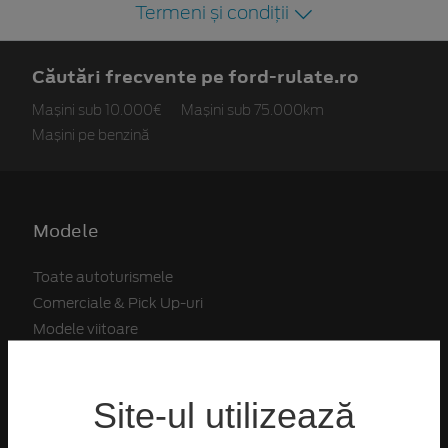
Termeni și condiții
Căutări frecvente pe ford-rulate.ro
Mașini sub 10.000€
Mașini sub 75.000km
Mașini pe benzină
Modele
Toate autoturismele
Comerciale & Pick Up-uri
Modele viitoare
Acasă Vehicule Comerciale
Electric & Hybrid
Site-ul utilizează
Mașini de familie
Mașini de oraș