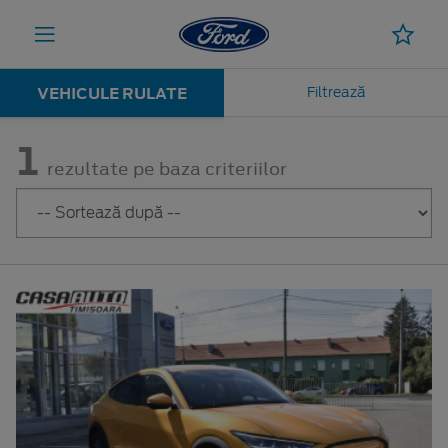
VEHICULE RULATE
Filtrează
1
rezultate pe baza criteriilor