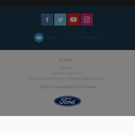
Vreau să fiu informat(ă)
© 2026
Contact
Politica cookie-uri
Termeni și Politica de Confidențialitate Ford
platfomă dezvoltată de Workleto