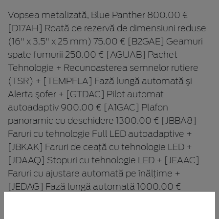
Vopsea metalizată, Blue Panther 800.00 €
[D17AH] Roată de rezervă de dimensiuni reduse
(16" x 3.5" x 25 mm) 75.00 € [B2GAE] Geamuri
spate fumurii 250.00 € [AGUAB] Pachet
Tehnologie + Recunoasterea semnelor rutiere
(TSR) + [TEMPFLA] Fază lungă automată şi
Alerta şofer + [GTDAC] Pilot automat
autoadaptiv 900.00 € [A1GAC] Plafon
panoramic cu deschidere 1300.00 € [JBBA8]
Faruri cu tehnologie Full LED autoadaptive +
[JBKAK] Faruri de ceaţă cu tehnologie LED +
[JDAAQ] Stopuri cu tehnologie LED + [JEAAC]
Faruri cu ajustare automată pe înălţime +
[JEDAG] Fază lungă automată 1000.00 €
[JASAB] Head Up Display 450.00 € [AGWAB]
Pachet Iarnă + [B3MAB] Parbriz încălzit electric