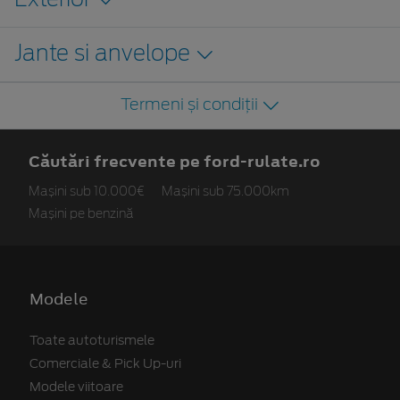
Exterior
Jante si anvelope
Termeni și condiții
Căutări frecvente pe ford-rulate.ro
Mașini sub 10.000€
Mașini sub 75.000km
Mașini pe benzină
Modele
Toate autoturismele
Comerciale & Pick Up-uri
Modele viitoare