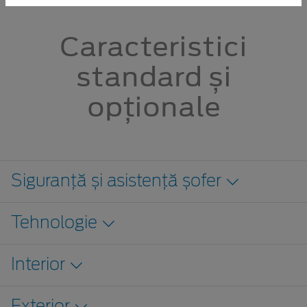
Caracteristici
standard și
opționale
Siguranță și asistență șofer
Tehnologie
Interior