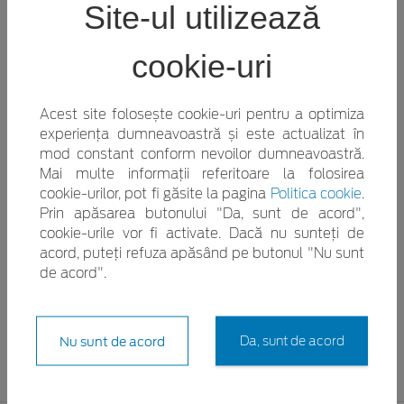
Site-ul utilizează
+ [GTBAB] Volan încălzit + [BY1AB] Scaune faţă
încălzite + [BY2AB] Scaun pasager încălzit
cookie-uri
450.00 € [AGLAC] Pachet Familie + [CANAD]
Blocare electrică uşi pentru protecţie impotriva
deschiderii accidentale din interior + [BWCAJ]
Acest site folosește cookie-uri pentru a optimiza
experiența dumneavoastră și este actualizat în
Banchetă spate rabatabilă 60/40 cu cotieră
mod constant conform nevoilor dumneavoastră.
centrală şi suport pentru pahare plus deschidere
Mai multe informații referitoare la folosirea
pentru schiuri spre portbagaj 250.00 € [AGNAC]
cookie-urilor, pot fi găsite la pagina
Politica cookie
.
Pachet Parcare + [HNSAB] Sistem automat de
Prin apăsarea butonului "Da, sunt de acord",
parcare + [HLLAD] Blind Spot Monitor & Cross
cookie-urile vor fi activate. Dacă nu sunteți de
acord, puteți refuza apăsând pe butonul "Nu sunt
Traffic Alert cu sistem activ de frânare + [J3KAR]
de acord".
Cameră video spate cu unghi de 180 de grade +
[BMSAB] Protecţie deschidere uşi retractabila
din plastic 600.00 €
Nu sunt de acord
Da, sunt de acord