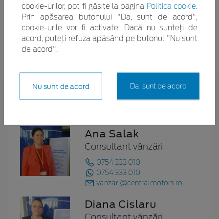
cookie-urilor, pot fi găsite la pagina
Politica cookie
.
Bistrița
Prin apăsarea butonului "Da, sunt de acord",
cookie-urile vor fi activate. Dacă nu sunteți de
acord, puteți refuza apăsând pe butonul "Nu sunt
DETALII MAȘINĂ
de acord".
Nu sunt de acord
Da, sunt de acord
Contact locație Bistrița
Ana Salak
Consultant vânzări
0754 333 010
0754 333 010
vanzari@centralmotors.ro
Diana Cislaru
Consultant vânzări