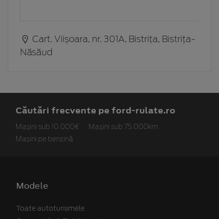
Cart. Viișoara, nr. 301A, Bistrița, Bistrița-
Năsăud
Căutări frecvente pe ford-rulate.ro
Mașini sub 10.000€
Mașini sub 75.000km
Mașini pe benzină
Modele
Toate autoturismele