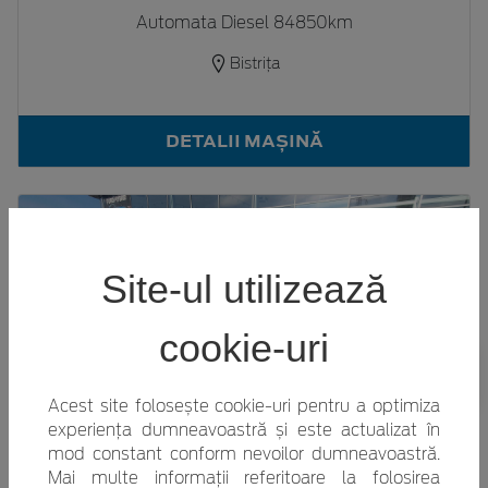
Automata Diesel 84850km
Bistrița
DETALII MAȘINĂ
Site-ul utilizează
cookie-uri
14.744€
TVA inclus
Acest site folosește cookie-uri pentru a optimiza
experiența dumneavoastră și este actualizat în
Ford Focus 2019
mod constant conform nevoilor dumneavoastră.
Manuala Benzina 86100km
Mai multe informații referitoare la folosirea