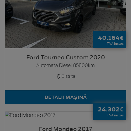
40.164€
TVA inclus
Ford Tourneo Custom 2020
Automata Diesel 85800km
Bistrița
DETALII MAȘINĂ
24.302€
TVA inclus
Ford Mondeo 2017