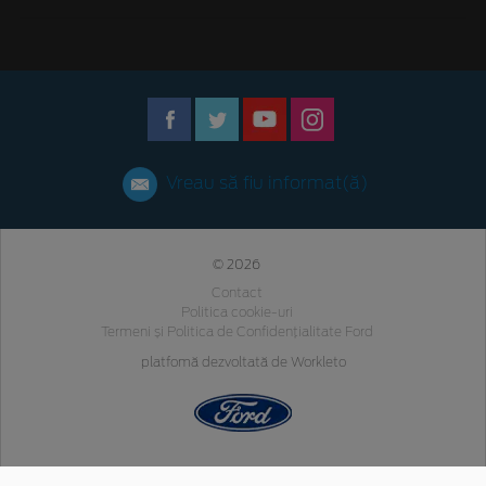
Vreau să fiu informat(ă)
© 2026
Contact
Politica cookie-uri
Termeni și Politica de Confidențialitate Ford
platfomă dezvoltată de Workleto